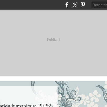
Publicité
ciation humanitaire PEPSS