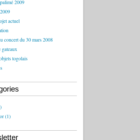
palimé 2009
 2009
ojet actuel
tion
du concert du 30 mars 2008
e gateaux
objets togolais
es
gories
)
or
(1)
letter