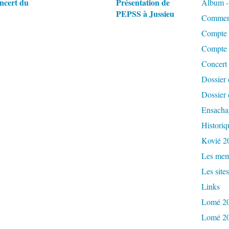
ncert du
Présentation de
Album - 
PEPSS à Jussieu
Comment
Compte 
Compte 
Concert
Dossier 
Dossier 
Ensacha
Historiq
Kovié 2
Les mem
Les sites
Links
Lomé 2
Lomé 2