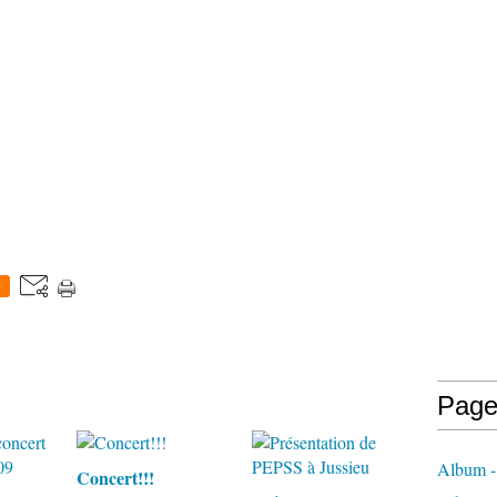
0
Page
Album -
Concert!!!